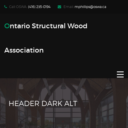
Call OSWA:
(416) 235-0194
Email:
mphillips@oswa.ca
WHO WE ARE
Ontario Structural Wood
FIND PRODUCTS | SERVICES
Association
RESOURCES
NEWS | EVENTS
CONTACT
JOIN OSWA
HEADER DARK ALT
MEMBER LOG-IN